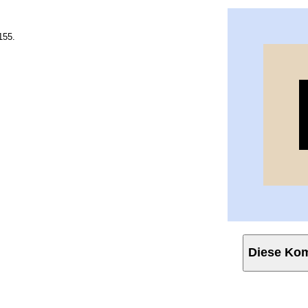
155.
Diese Kom